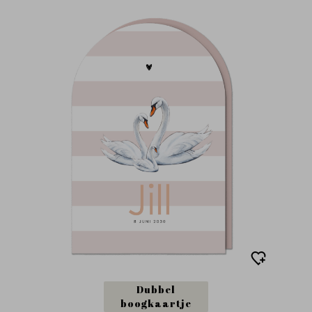
Dubbel
boogkaartje