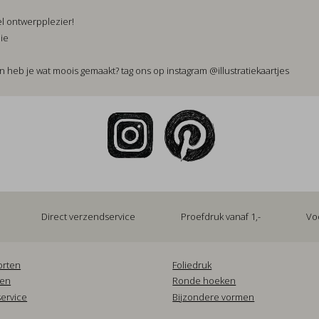
el ontwerpplezier!
nie
En heb je wat moois gemaakt? tag ons op instagram
@
illustratiekaartjes
.
Direct verzendservice
Proefdruk vanaf 1,-
Vo
orten
Foliedruk
pen
Ronde hoeken
ervice
Bijzondere vormen