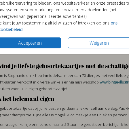
gebruikerservaring te bieden, ons websiteverkeer en onze prestaties t
analyseren en voor marketing- en sociale mediadoeleinden (het
weergeven van gepersonaliseerde advertenties).
Je kunt jouw toestemming altijd wijzigen of intrekken op ons
ons
SLUITSTICKERS
RAAM
cookiebeleid
.
Accepteren
Weigeren
vind je liefste geboortekaartjes met de schattige
m is Stephanie en ik heb inmiddels al meer dan 70 diertjes met veel liefde
htkaarten verkocht in diverse winkels en via mijn webshop
www.bintje-illustr
uiken voor jullie eigen geboortekaartje!
 het helemaal eigen
 geboortekaartje dat bij jullie past en ga daarna lekker zelf aan de slag. Pas 
 meer diertjes toe. Bijna alles is mogelijk! Zo maak je een uniek en persoonlijk 
en vraag of kom je er niet helemaal uit? Stuur me gerust een
berichtje
, ik h