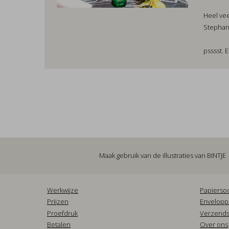
Heel ve
Stepha
psssst. 
Maak gebruik van de illustraties van
BINTJE
Werkwijze
Papierso
Prijzen
Envelop
Proefdruk
Verzends
Betalen
Over ons