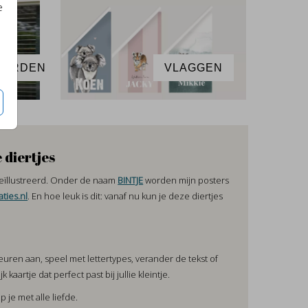
e
BORDEN
VLAGGEN
 diertjes
 geïllustreerd. Onder de naam
BINTJE
worden mijn posters
aties.nl
. En hoe leuk is dit: vanaf nu kun je deze diertjes
kleuren aan, speel met lettertypes, verander de tekst of
kaartje dat perfect past bij jullie kleintje.
elp je met alle liefde.