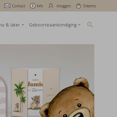
Contact
Info
Inloggen
0
nu & later
Geboorteaankondiging