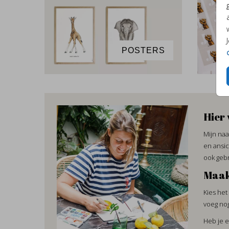
POSTERS
Hier 
Mijn naa
en ansic
ook gebr
Maak
Kies het
voeg nog
Heb je e