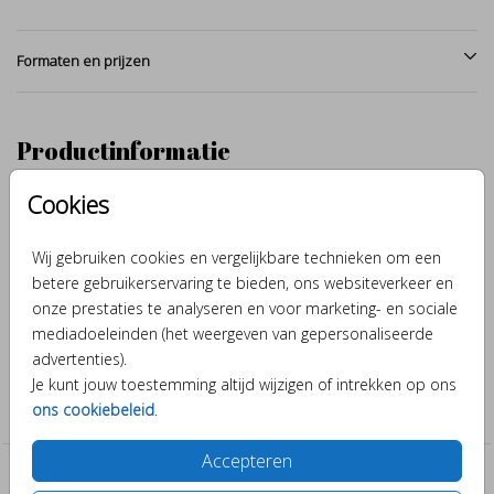
Formaten en prijzen
Productinformatie
Cookies
Omschrijving
Een schattig baby eendje, met de hand getekend en afgewerkt
Wij gebruiken cookies en vergelijkbare technieken om een
met aquarel. Maak van dit beige geboortekaartje in venster vorm
betere gebruikerservaring te bieden, ons websiteverkeer en
met zwartfolie door verschillende kleuren en lettertypes er je
onze prestaties te analyseren en voor marketing- en sociale
eigen ontwerp van.
mediadoeleinden (het weergeven van gepersonaliseerde
advertenties).
Collectie
Je kunt jouw toestemming altijd wijzigen of intrekken op ons
ons cookiebeleid
.
Bijzondere vormen
Accepteren
Past er leuk bij