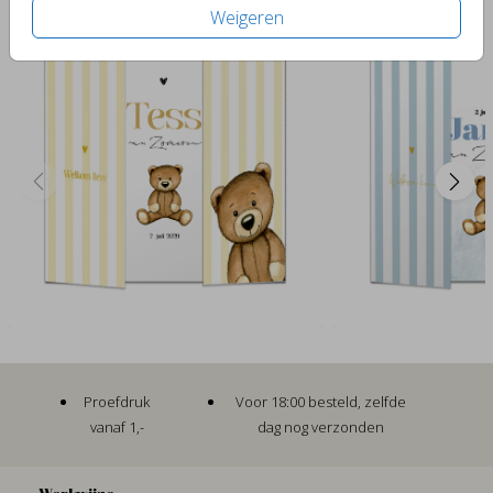
Weigeren
Proefdruk
Voor 18:00 besteld, zelfde
vanaf 1,-
dag nog verzonden