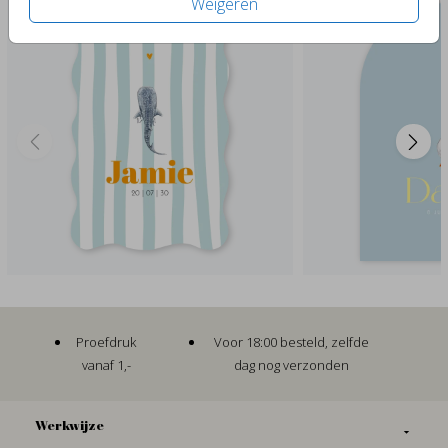
Weigeren
Proefdruk
Voor 18:00 besteld, zelfde
vanaf 1,-
dag nog verzonden
Werkwijze