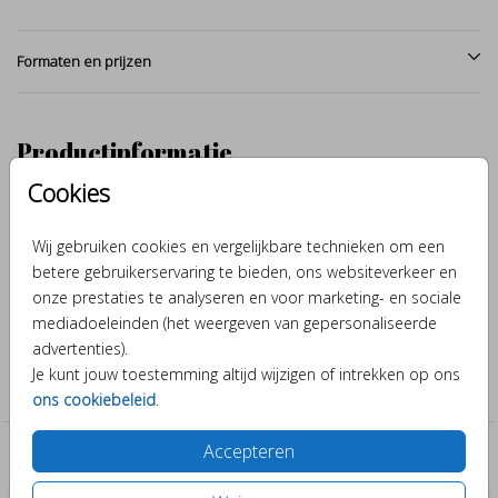
Formaten en prijzen
Productinformatie
Cookies
Omschrijving
De illustratie van het schattige zeepaardje is met de hand
Wij gebruiken cookies en vergelijkbare technieken om een
getekend en afgewerkt met aquarel. Maak van dit geboortekaartje
betere gebruikerservaring te bieden, ons websiteverkeer en
door verschillende kleuren en lettertypes er je eigen ontwerp van.
onze prestaties te analyseren en voor marketing- en sociale
mediadoeleinden (het weergeven van gepersonaliseerde
advertenties).
Collectie
Je kunt jouw toestemming altijd wijzigen of intrekken op ons
Bijzondere vormen
ons cookiebeleid
.
Accepteren
Past er leuk bij