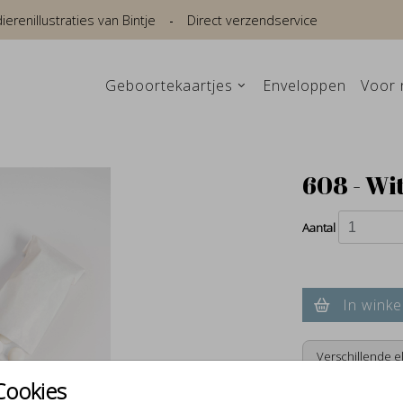
renillustraties van Bintje
Direct verzendservice
Geboortekaartjes
Enveloppen
Voor 
608 - Wi
Aantal
In winke
Verschillende e
Cookies