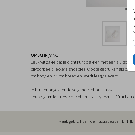
OMSCHRIJVING
Leuk wit zakje dat je dicht kunt plakken met een sluitstic
bijvoorbeeld lekkere snoepjes. Ook te gebruiken als bedan
cm hoog en 7,5 cm breed en wordt leeg geleverd.
Je kunt er ongeveer de volgende inhoud in kwijt:
- 50-75 gram lentilles, chocohartjes, jellybeans of fruithartj
Maak gebruik van de illustraties van
BINTJE