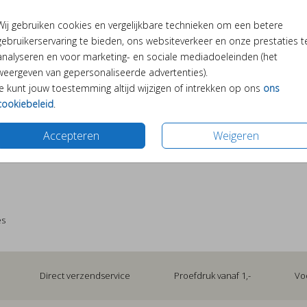
Wij gebruiken cookies en vergelijkbare technieken om een betere
gebruikerservaring te bieden, ons websiteverkeer en onze prestaties t
analyseren en voor marketing- en sociale mediadoeleinden (het
weergeven van gepersonaliseerde advertenties).
Je kunt jouw toestemming altijd wijzigen of intrekken op ons
ons
cookiebeleid
.
Prijs:
€ 2,49
Accepteren
Weigeren
ker. Vul dit geboortebedankje met inhoud naar keuze,
kje na een huwelijk of communie. Het zakje is 12,5
es
Direct verzendservice
Proefdruk vanaf 1,-
Vo