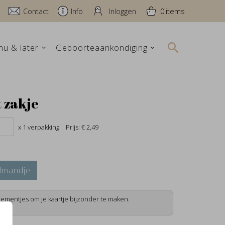
Contact
Info
Inloggen
0
nu & later
Geboorteaankondiging
t zakje
x 1 verpakking
Prijs:
€ 2,49
lmandje
lementjes om je kaartje bijzonder te maken.