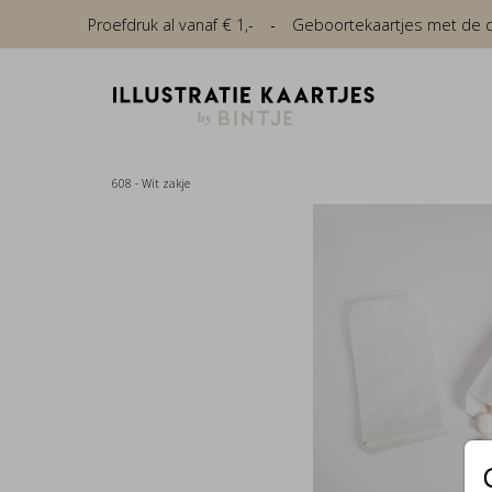
Proefdruk al vanaf € 1,-
Geboortekaartjes met de die
608 - Wit zakje