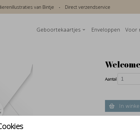
renillustraties van Bintje
Direct verzendservice
Geboortekaartjes
Enveloppen
Voor 
Welcome 
Aantal
In winke
Cookies
Verschillende e