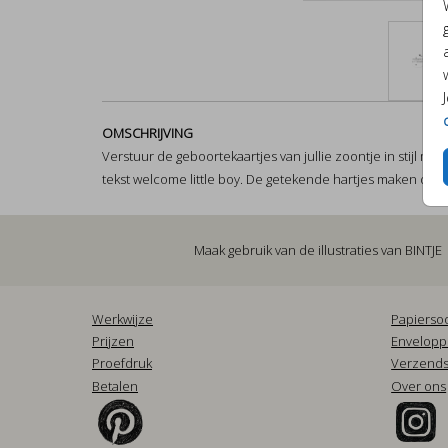
OMSCHRIJVING
Verstuur de geboortekaartjes van jullie zoontje in stijl m
tekst welcome little boy. De getekende hartjes maken deze 
Maak gebruik van de illustraties van
BINTJE
Werkwijze
Papierso
Prijzen
Envelop
Proefdruk
Verzends
Betalen
Over ons