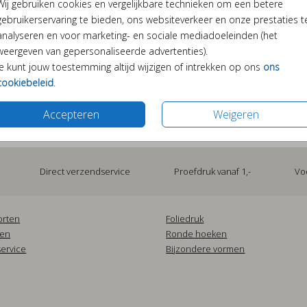
Wij gebruiken cookies en vergelijkbare technieken om een betere
gebruikerservaring te bieden, ons websiteverkeer en onze prestaties t
analyseren en voor marketing- en sociale mediadoeleinden (het
weergeven van gepersonaliseerde advertenties).
Je kunt jouw toestemming altijd wijzigen of intrekken op ons
ons
cookiebeleid
.
Prijs:
€ 6,50
et deze sluitzegels voorzien van de handgeletterde
Accepteren
Weigeren
sluitzegel helemaal af.
Direct verzendservice
Proefdruk vanaf 1,-
Vo
orten
Foliedruk
pen
Ronde hoeken
ervice
Bijzondere vormen