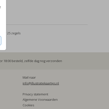
e
per 25 zegels
or 18:00 besteld, zelfde dag nog verzonden
Mail naar
info@illustratiekaartjes.nl
Privacy statement
Algemene Voorwaarden
Cookies