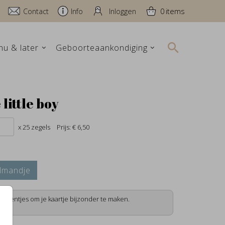
Contact
Info
Inloggen
0
nu & later
Geboorteaankondiging
little boy
x 25 zegels
Prijs:
€ 6,50
lmandje
lementjes om je kaartje bijzonder te maken.