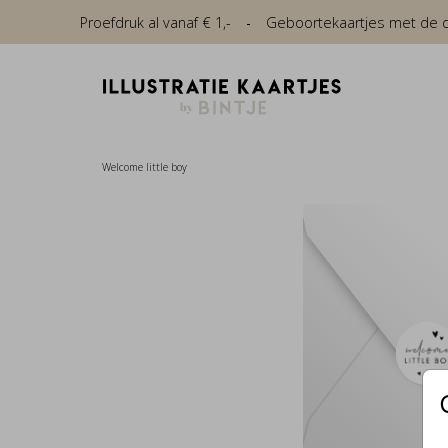
Proefdruk al vanaf € 1,-
Geboortekaartjes met de die
Welcome little boy