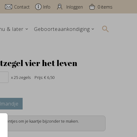
Contact
Info
Inloggen
0
nu & later
Geboorteaankondiging
itzegel vier het leven
x 25 zegels
Prijs:
€ 6,50
lmandje
lementjes om je kaartje bijzonder te maken.