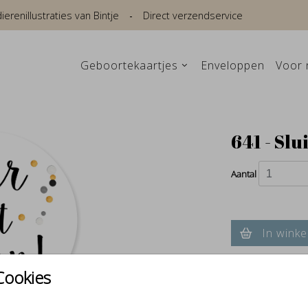
renillustraties van Bintje
Direct verzendservice
Geboortekaartjes
Enveloppen
Voor 
641 - Slu
Aantal
In winke
Cookies
Verschillende e