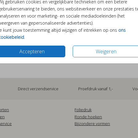
Wij gebruiken cookies en vergelijkbare technieken om een betere
gebruikerservaring te bieden, ons websiteverkeer en onze prestaties t
analyseren en voor marketing- en sociale mediadoeleinden (het
weergeven van gepersonaliseerde advertenties).
Je kunt jouw toestemming altijd wijzigen of intrekken op ons
ons
cookiebeleid
.
Accepteren
Weigeren
Prijs:
€ 6,50
je. En deze sluitzegel met vrolijke confetti past
Direct verzendservice
Proefdruk vanaf 1,-
Vo
orten
Foliedruk
pen
Ronde hoeken
ervice
Bijzondere vormen