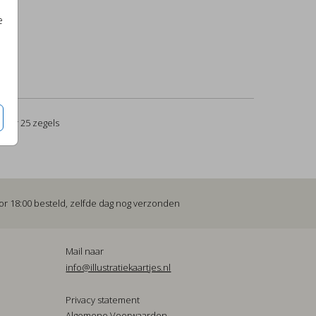
e
per 25 zegels
or 18:00 besteld, zelfde dag nog verzonden
Mail naar
info@illustratiekaartjes.nl
Privacy statement
Algemene Voorwaarden