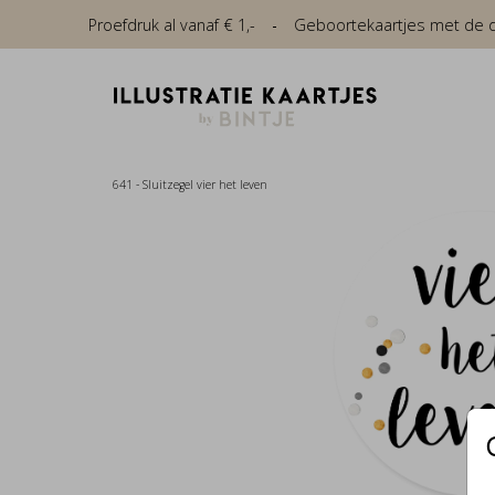
Proefdruk al vanaf € 1,-
Geboortekaartjes met de die
641 - Sluitzegel vier het leven