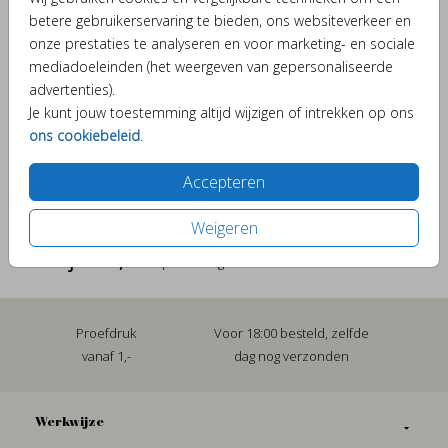
betere gebruikerservaring te bieden, ons websiteverkeer en
Heb je vragen? Neem dan contact met ons op.
onze prestaties te analyseren en voor marketing- en sociale
mediadoeleinden (het weergeven van gepersonaliseerde
Verschillende elementjes om je kaartje bijzonder te
advertenties).
maken.
Je kunt jouw toestemming altijd wijzigen of intrekken op ons
ons cookiebeleid
.
Accepteren
OMSCHRIJVING
Sluitzegel takje watercolour
Weigeren
Prijs:
€ 6,50
per 25 zegels
Proefdruk
Voor 18:00 besteld, zelfde
vanaf 1,-
dag nog verzonden
Werkwijze