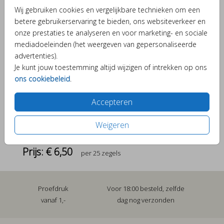
Wij gebruiken cookies en vergelijkbare technieken om een
Aantal
x 25 zegels
Prijs:
€ 6,50
betere gebruikerservaring te bieden, ons websiteverkeer en
onze prestaties te analyseren en voor marketing- en sociale
mediadoeleinden (het weergeven van gepersonaliseerde
advertenties).
Verschillende elementjes om je kaartje bijzonder te
Je kunt jouw toestemming altijd wijzigen of intrekken op ons
maken.
ons cookiebeleid
.
Accepteren
OMSCHRIJVING
Weigeren
Sluitzegel strik
Prijs:
€ 6,50
per 25 zegels
Proefdruk
Voor 18:00 besteld, zelfde
vanaf 1,-
dag nog verzonden