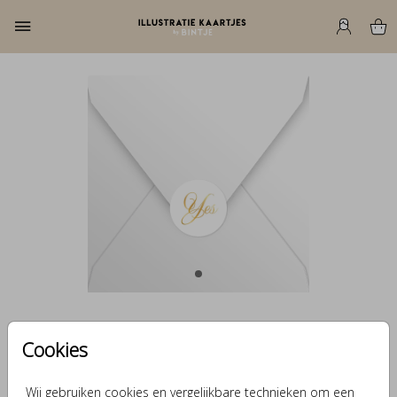
58 - Sluitzegel huwelijk yes
Cookies
Aantal
x 25 zegels
Prijs:
€ 6,50
Wij gebruiken cookies en vergelijkbare technieken om een