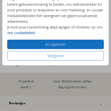
betere gebruikerservaring te bieden, ons websiteverkeer en
onze prestaties te analyseren en voor marketing- en sociale
mediadoeleinden (het weergeven van gepersonaliseerde
Verschillende elementjes om je kaartje bijzonder te
advertenties).
maken.
Je kunt jouw toestemming altijd wijzigen of intrekken op ons
ons cookiebeleid
.
Accepteren
OMSCHRIJVING
Sluitzegel huwelijk yes
Weigeren
Prijs:
€ 6,50
per 25 zegels
Proefdruk
Voor 18:00 besteld, zelfde
vanaf 1,-
dag nog verzonden
Werkwijze