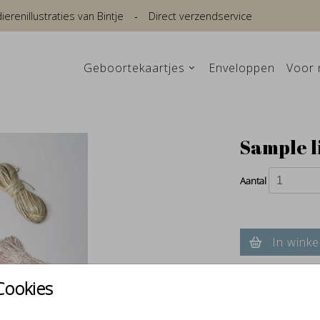
renillustraties van Bintje
Direct verzendservice
Geboortekaartjes
Enveloppen
Voor 
Sample l
Aantal
In winke
Cookies
Verschillende e