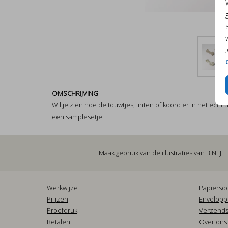
OMSCHRIJVING
Wil je zien hoe de touwtjes, linten of koord er in het echt u
een samplesetje.
Maak gebruik van de illustraties van
BINTJE
Werkwijze
Papierso
Prijzen
Envelop
Proefdruk
Verzends
Betalen
Over ons