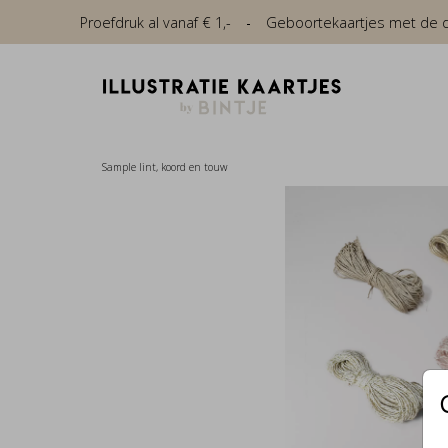
Proefdruk al vanaf € 1,-
Geboortekaartjes met de die
Sample lint, koord en touw