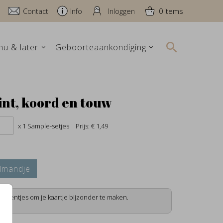
Contact
Info
Inloggen
0
nu & later
Geboorteaankondiging
int, koord en touw
x 1 Sample-setjes
Prijs:
€ 1,49
lmandje
lementjes om je kaartje bijzonder te maken.