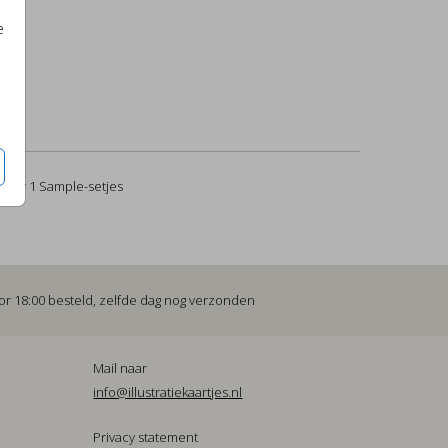
e
per 1 Sample-setjes
or 18:00 besteld, zelfde dag nog verzonden
Mail naar
info@illustratiekaartjes.nl
Privacy statement