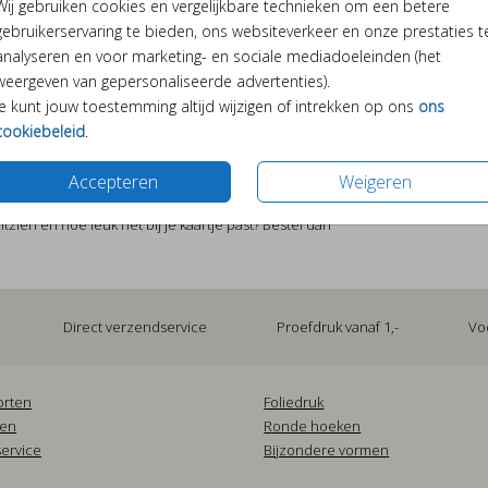
Wij gebruiken cookies en vergelijkbare technieken om een betere
gebruikerservaring te bieden, ons websiteverkeer en onze prestaties t
analyseren en voor marketing- en sociale mediadoeleinden (het
weergeven van gepersonaliseerde advertenties).
Je kunt jouw toestemming altijd wijzigen of intrekken op ons
ons
cookiebeleid
.
Accepteren
Weigeren
Prijs:
€ 1,49
itzien en hoe leuk het bij je kaartje past? Bestel dan
Direct verzendservice
Proefdruk vanaf 1,-
Vo
orten
Foliedruk
pen
Ronde hoeken
ervice
Bijzondere vormen