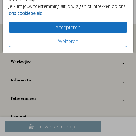
Je kunt jouw toestemming altijd wijzigen of intrekken op ons
Prijs:
€ 6,95
ons cookiebeleid
.
per 25 paperclips
Accepteren
Proefdruk
Voor 18:00 besteld, zelfde
Weigeren
vanaf 1,-
dag nog verzonden
Werkwijze
Informatie
Folie en meer
Contact
In winkelmandje