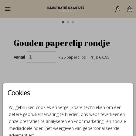
Gouden paperclip rondje
Aantal
x 25 paperclips
Prijs:
€ 6,95
Verschillende elementjes om je kaartje bijzonder te
Cookies
maken.
Wij gebruiken cookies en vergelijkbare technieken om een
betere gebruikerservaring te bieden, ons websiteverkeer en
onze prestaties te analyseren en voor marketing- en sociale
OMSCHRIJVING
mediadoeleinden (het weergeven van gepersonaliseerde
Mooi goudkleurige paperclip in de vorm van een rondje.
advertenties).
Afmetingen: Ø 2,5 cm. Verkrijgbaar in een zakje van 25 stuks.