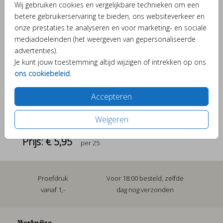
Wij gebruiken cookies en vergelijkbare technieken om een
Helaas is dit product tijdelijk uitverkocht!
betere gebruikerservaring te bieden, ons websiteverkeer en
Heb je vragen? Neem dan contact met ons op.
onze prestaties te analyseren en voor marketing- en sociale
mediadoeleinden (het weergeven van gepersonaliseerde
advertenties).
Verschillende elementjes om je kaartje bijzonder te
Je kunt jouw toestemming altijd wijzigen of intrekken op ons
maken.
ons cookiebeleid
.
Accepteren
OMSCHRIJVING
Weigeren
x
Prijs:
€ 5,95
per 25
Proefdruk
Voor 18:00 besteld, zelfde
vanaf 1,-
dag nog verzonden
Werkwijze