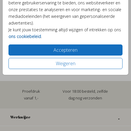
betere gebruikerservaring te bieden, ons websiteverkeer en
onze prestaties te analyseren en voor marketing- en sociale
mediadoeleinden (het weergeven van gepersonaliseerde
Verschillende elementjes om je kaartje bijzonder te
advertenties).
maken.
Je kunt jouw toestemming altijd wijzigen of intrekken op ons
ons cookiebeleid
.
Accepteren
OMSCHRIJVING
metallic bronze 22 x 11
Weigeren
Prijs:
€ 0,69
per 1
Proefdruk
Voor 18:00 besteld, zelfde
vanaf 1,-
dag nog verzonden
Werkwijze