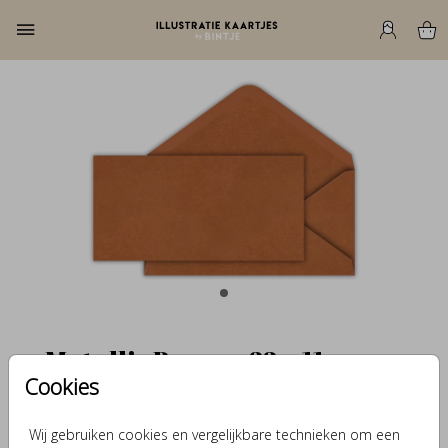
Metallic Bronze 22 x 11
Cookies
Aantal
x 1
Prijs:
€ 0,69
Wij gebruiken cookies en vergelijkbare technieken om een