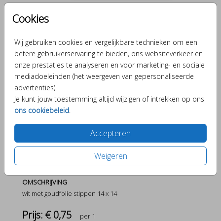
Cookies
Wit Met Goudfolie Stippen
Wij gebruiken cookies en vergelijkbare technieken om een
14 X 14
betere gebruikerservaring te bieden, ons websiteverkeer en
onze prestaties te analyseren en voor marketing- en sociale
mediadoeleinden (het weergeven van gepersonaliseerde
Aantal
x 1
Prijs:
€ 0,75
advertenties).
Je kunt jouw toestemming altijd wijzigen of intrekken op ons
ons cookiebeleid
.
Verschillende elementjes om je kaartje bijzonder te
Accepteren
maken.
Weigeren
OMSCHRIJVING
wit met goudfolie stippen 14 x 14
Prijs:
€ 0,75
per 1