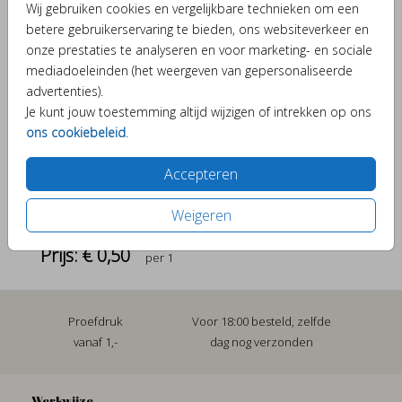
Wij gebruiken cookies en vergelijkbare technieken om een
Helaas is dit product tijdelijk uitverkocht!
betere gebruikerservaring te bieden, ons websiteverkeer en
Heb je vragen? Neem dan contact met ons op.
onze prestaties te analyseren en voor marketing- en sociale
mediadoeleinden (het weergeven van gepersonaliseerde
advertenties).
Verschillende elementjes om je kaartje bijzonder te
Je kunt jouw toestemming altijd wijzigen of intrekken op ons
maken.
ons cookiebeleid
.
Accepteren
OMSCHRIJVING
Weigeren
oker 15,6 x 22
Prijs:
€ 0,50
per 1
Proefdruk
Voor 18:00 besteld, zelfde
vanaf 1,-
dag nog verzonden
Werkwijze