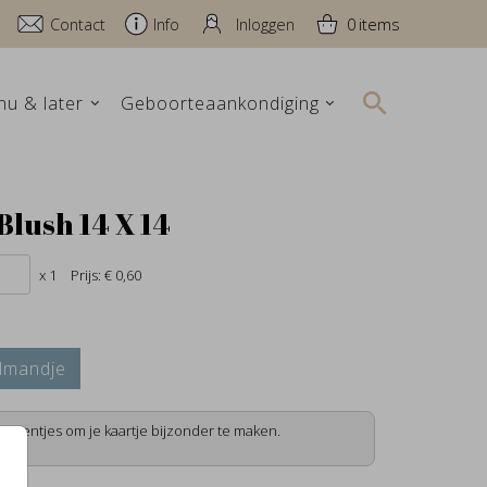
Contact
Info
Inloggen
0
nu & later
Geboorteaankondiging
Blush 14 X 14
x 1
Prijs:
€ 0,60
lmandje
lementjes om je kaartje bijzonder te maken.