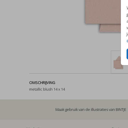
OMSCHRIJVING
metallic blush 14 x 14
Maak gebruik van de illustraties van
BINTJE