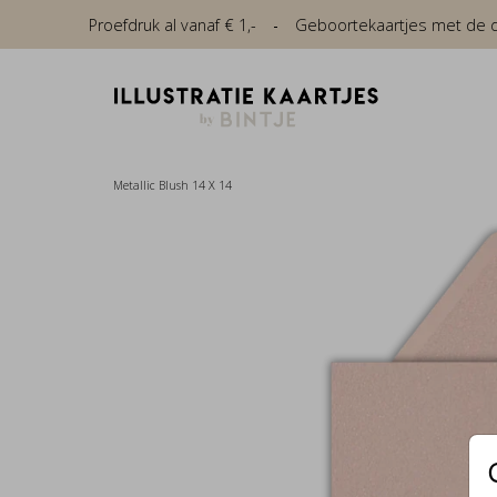
Proefdruk al vanaf € 1,-
Geboortekaartjes met de die
Metallic Blush 14 X 14