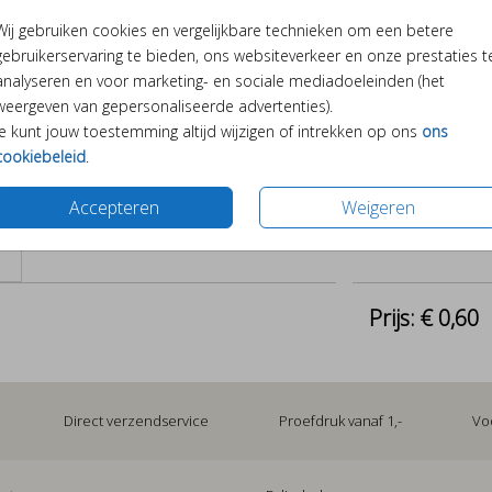
Wij gebruiken cookies en vergelijkbare technieken om een betere
gebruikerservaring te bieden, ons websiteverkeer en onze prestaties t
analyseren en voor marketing- en sociale mediadoeleinden (het
weergeven van gepersonaliseerde advertenties).
Je kunt jouw toestemming altijd wijzigen of intrekken op ons
ons
cookiebeleid
.
Accepteren
Weigeren
Prijs:
€ 0,60
Direct verzendservice
Proefdruk vanaf 1,-
Vo