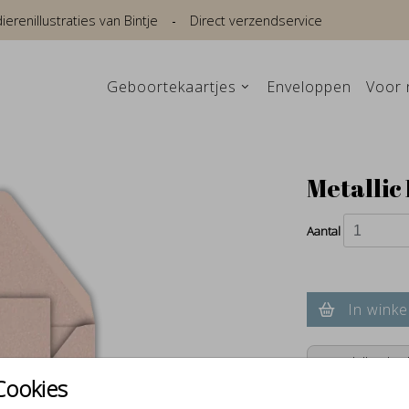
renillustraties van Bintje
Direct verzendservice
Geboortekaartjes
Enveloppen
Voor 
Metallic 
Aantal
In winke
Verschillende e
Cookies