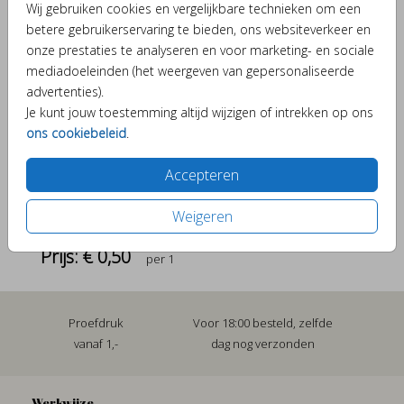
Wij gebruiken cookies en vergelijkbare technieken om een
Helaas is dit product tijdelijk uitverkocht!
betere gebruikerservaring te bieden, ons websiteverkeer en
Heb je vragen? Neem dan contact met ons op.
onze prestaties te analyseren en voor marketing- en sociale
mediadoeleinden (het weergeven van gepersonaliseerde
advertenties).
Verschillende elementjes om je kaartje bijzonder te
Je kunt jouw toestemming altijd wijzigen of intrekken op ons
maken.
ons cookiebeleid
.
Accepteren
OMSCHRIJVING
Weigeren
naturel (recycled) 15,6 x 22
Prijs:
€ 0,50
per 1
Proefdruk
Voor 18:00 besteld, zelfde
vanaf 1,-
dag nog verzonden
Werkwijze