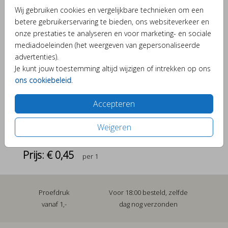
Wij gebruiken cookies en vergelijkbare technieken om een
Aantal
x 1
Prijs:
€ 0,45
betere gebruikerservaring te bieden, ons websiteverkeer en
onze prestaties te analyseren en voor marketing- en sociale
mediadoeleinden (het weergeven van gepersonaliseerde
advertenties).
Verschillende elementjes om je kaartje bijzonder te
Je kunt jouw toestemming altijd wijzigen of intrekken op ons
maken.
ons cookiebeleid
.
Accepteren
OMSCHRIJVING
Weigeren
naturel (recycled) 15 x 11
Prijs:
€ 0,45
per 1
Proefdruk
Voor 18:00 besteld, zelfde
vanaf 1,-
dag nog verzonden