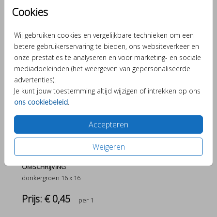
Cookies
Wij gebruiken cookies en vergelijkbare technieken om een
Donkergroen 16 X 16
betere gebruikerservaring te bieden, ons websiteverkeer en
onze prestaties te analyseren en voor marketing- en sociale
Aantal
x 1
Prijs:
€ 0,45
mediadoeleinden (het weergeven van gepersonaliseerde
advertenties).
Je kunt jouw toestemming altijd wijzigen of intrekken op ons
ons cookiebeleid
.
Verschillende elementjes om je kaartje bijzonder te
Accepteren
maken.
Weigeren
OMSCHRIJVING
donkergroen 16 x 16
Prijs:
€ 0,45
per 1