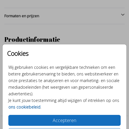
Formaten en prijzen
Productinformatie
Cookies
Omschrijving
Lief pinguin gezinnetje met broertje of zusje met de hand
Wij gebruiken cookies en vergelijkbare technieken om een
getekend en afgewerkt met aquarel. Maak van dit geboortekaartje
betere gebruikerservaring te bieden, ons websiteverkeer en
met deze schattige familie door verschillende kleuren en
onze prestaties te analyseren en voor marketing- en sociale
lettertypes er je eigen ontwerp van.
mediadoeleinden (het weergeven van gepersonaliseerde
advertenties).
Collectie
Je kunt jouw toestemming altijd wijzigen of intrekken op ons
ons cookiebeleid
.
Neutrale kaartjes
Accepteren
Past er leuk bij