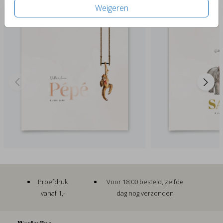
Weigeren
Proefdruk
Voor 18:00 besteld, zelfde
vanaf 1,-
dag nog verzonden