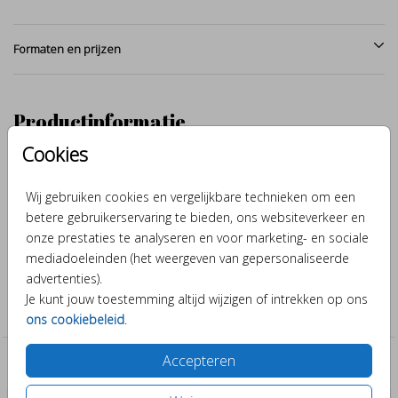
Formaten en prijzen
Productinformatie
Cookies
Omschrijving
Hoe schattig is dit geboortekaartje voor een meisje met zwaantjes
Wij gebruiken cookies en vergelijkbare technieken om een
met rosegoud folie. Makkelijk zelf aan te passen in de editor en
betere gebruikerservaring te bieden, ons websiteverkeer en
bestel een proefdruk.
onze prestaties te analyseren en voor marketing- en sociale
mediadoeleinden (het weergeven van gepersonaliseerde
advertenties).
Collectie
Je kunt jouw toestemming altijd wijzigen of intrekken op ons
Meisje
ons cookiebeleid
.
Accepteren
Past er leuk bij