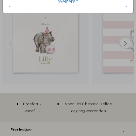
Weigeren
Proefdruk
Voor 18:00 besteld, zelfde
vanaf 1,-
dag nog verzonden
Werkwijze