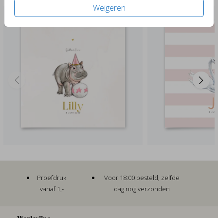
Weigeren
Proefdruk
Voor 18:00 besteld, zelfde
vanaf 1,-
dag nog verzonden