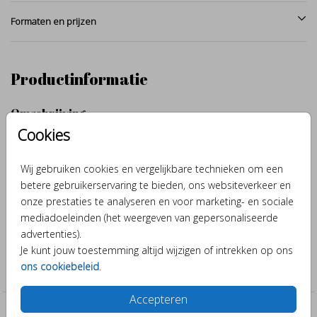
Formaten en prijzen
Productinformatie
Omschrijving
Cookies
Hoe schattig is dit lente geboortekaartje met een schattig
lammetje. Je kunt het geboortekaartje helemaal naar eigen wens
Wij gebruiken cookies en vergelijkbare technieken om een
aanpassen. Zo wordt het je eigen persoonlijke geboortekaartje.
betere gebruikerservaring te bieden, ons websiteverkeer en
Wil je de verschillende papiersoorten zien? Bestel dan snel een
onze prestaties te analyseren en voor marketing- en sociale
proefje.
Toon meer
mediadoeleinden (het weergeven van gepersonaliseerde
advertenties).
Collectie
Je kunt jouw toestemming altijd wijzigen of intrekken op ons
ons cookiebeleid
.
Meisje
Accepteren