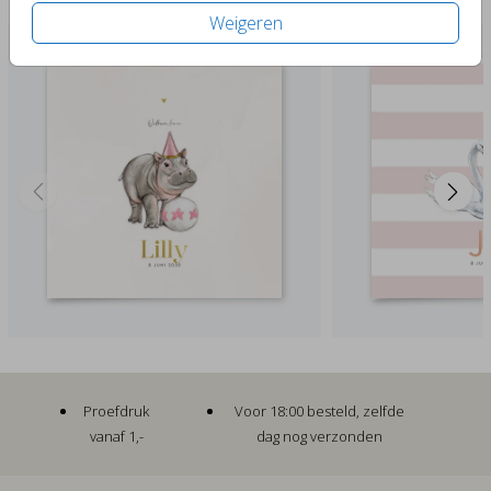
Past er leuk bij
Weigeren
Proefdruk
Voor 18:00 besteld, zelfde
vanaf 1,-
dag nog verzonden