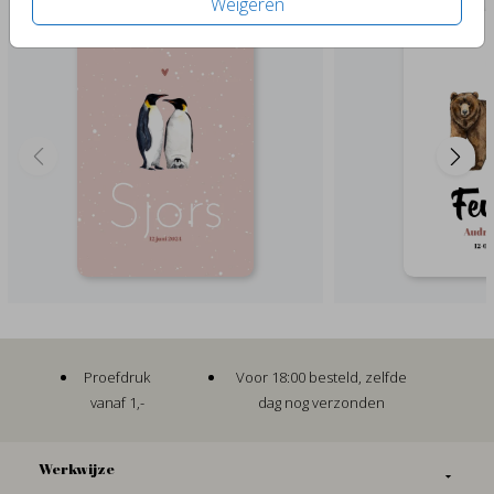
Weigeren
Proefdruk
Voor 18:00 besteld, zelfde
vanaf 1,-
dag nog verzonden
Werkwijze