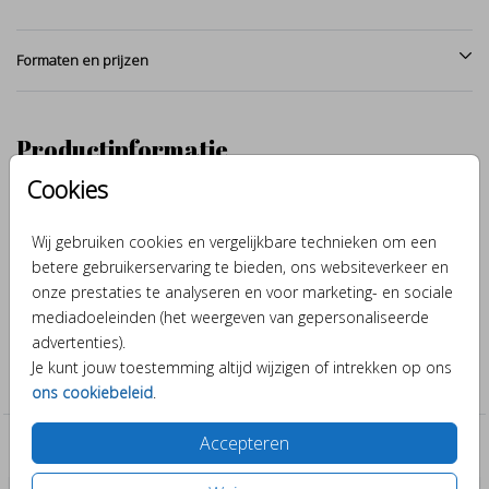
Formaten en prijzen
Productinformatie
Cookies
Omschrijving
Stoere leeuw, met de hand getekend en afgewerkt met aquarel.
Wij gebruiken cookies en vergelijkbare technieken om een
Maak van dit geboortekaartje door verschillende kleuren en
betere gebruikerservaring te bieden, ons websiteverkeer en
lettertypes er je eigen ontwerp van.
onze prestaties te analyseren en voor marketing- en sociale
mediadoeleinden (het weergeven van gepersonaliseerde
advertenties).
Collectie
Je kunt jouw toestemming altijd wijzigen of intrekken op ons
Meisje
ons cookiebeleid
.
Accepteren
Past er leuk bij