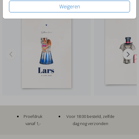
Past er leuk bij
Weigeren
Proefdruk
Voor 18:00 besteld, zelfde
vanaf 1,-
dag nog verzonden