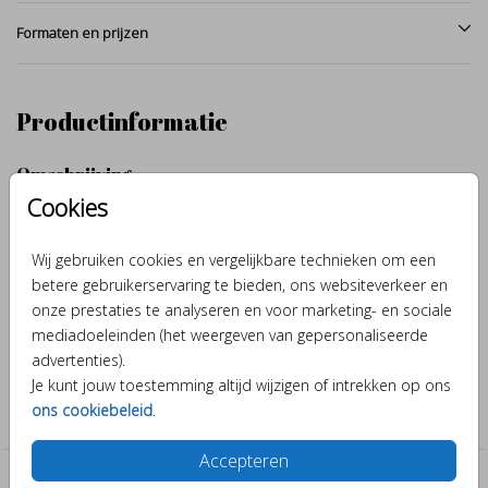
Formaten en prijzen
Productinformatie
Omschrijving
Cookies
Zomers geboortekaartje met baby dromedaris en palmen
getekend door BINTJE. Dit kaartje kan je helemaal zelf aanpassen
Wij gebruiken cookies en vergelijkbare technieken om een
naar eigen wens. Verander de kleuren of diertjes en maak er zo je
betere gebruikerservaring te bieden, ons websiteverkeer en
eigen ontwerp van. Weetje: Een kameel heeft 2 bulten en een
onze prestaties te analyseren en voor marketing- en sociale
dromedaris maar eentje.
Toon meer
mediadoeleinden (het weergeven van gepersonaliseerde
advertenties).
Collectie
Je kunt jouw toestemming altijd wijzigen of intrekken op ons
ons cookiebeleid
.
Jongen
Accepteren