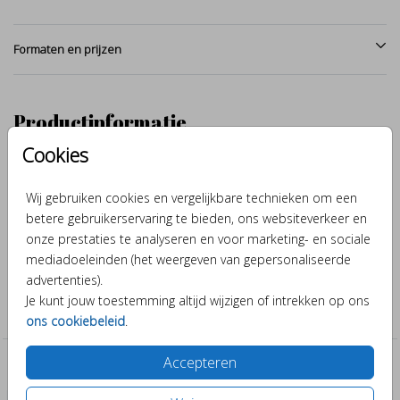
Formaten en prijzen
Productinformatie
Cookies
Omschrijving
Lief girafje, met de hand getekend en afgewerkt met aquarel. Maak
Wij gebruiken cookies en vergelijkbare technieken om een
van dit geboortekaartje met giraffe door verschillende kleuren en
betere gebruikerservaring te bieden, ons websiteverkeer en
lettertypes er je eigen ontwerp van.
onze prestaties te analyseren en voor marketing- en sociale
mediadoeleinden (het weergeven van gepersonaliseerde
advertenties).
Collectie
Je kunt jouw toestemming altijd wijzigen of intrekken op ons
Jongen
ons cookiebeleid
.
Accepteren
Past er leuk bij