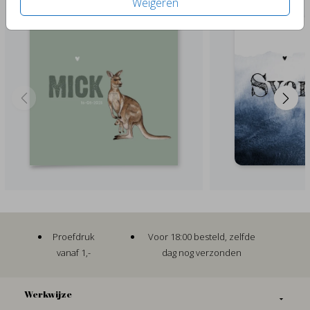
Weigeren
Proefdruk
Voor 18:00 besteld, zelfde
vanaf 1,-
dag nog verzonden
Werkwijze