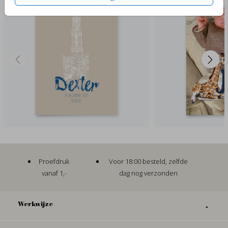
Proefdruk
Voor 18:00 besteld, zelfde
vanaf 1,-
dag nog verzonden
Werkwijze