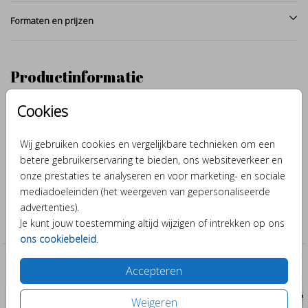
Formaten en prijzen
Productinformatie
Cookies
Omschrijving
Stoere vos, met de hand getekend en afgewerkt met aquarel.
Wij gebruiken cookies en vergelijkbare technieken om een
Maak van dit geboortekaartje door verschillende kleuren en
betere gebruikerservaring te bieden, ons websiteverkeer en
lettertypes er je eigen ontwerp van.
onze prestaties te analyseren en voor marketing- en sociale
mediadoeleinden (het weergeven van gepersonaliseerde
Collectie
advertenties).
Je kunt jouw toestemming altijd wijzigen of intrekken op ons
Jongen
ons cookiebeleid
.
Past er leuk bij
Accepteren
Weigeren