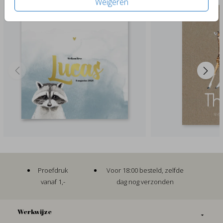
Weigeren
Proefdruk
Voor 18:00 besteld, zelfde
vanaf 1,-
dag nog verzonden
Werkwijze