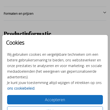
Formaten en prijzen
Productinformatie
Cookies
Omschrijving
Schattige alpaca, met de hand getekend en afgewerkt met
Wij gebruiken cookies en vergelijkbare technieken om een
aquarel. Maak van dit geboortekaartje door verschillende kleuren
betere gebruikerservaring te bieden, ons websiteverkeer en
en lettertypes er je eigen ontwerp van.
onze prestaties te analyseren en voor marketing- en sociale
mediadoeleinden (het weergeven van gepersonaliseerde
advertenties).
Collectie
Je kunt jouw toestemming altijd wijzigen of intrekken op ons
Jongen
ons cookiebeleid
.
Accepteren
Past er leuk bij