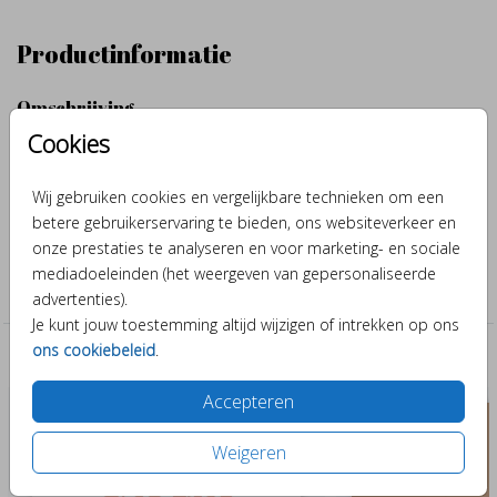
Productinformatie
Omschrijving
Cookies
Tuinbord met een schattige knuffel beertje, met de hand
getekend en afgewerkt met aquarel. Maak met verschillende
kleuren, illustraties en lettertypes er je eigen tuinbord van.
Wij gebruiken cookies en vergelijkbare technieken om een
betere gebruikerservaring te bieden, ons websiteverkeer en
onze prestaties te analyseren en voor marketing- en sociale
Collectie
mediadoeleinden (het weergeven van gepersonaliseerde
Tuinborden
advertenties).
Je kunt jouw toestemming altijd wijzigen of intrekken op ons
ons cookiebeleid
.
Past er leuk bij
Accepteren
Weigeren