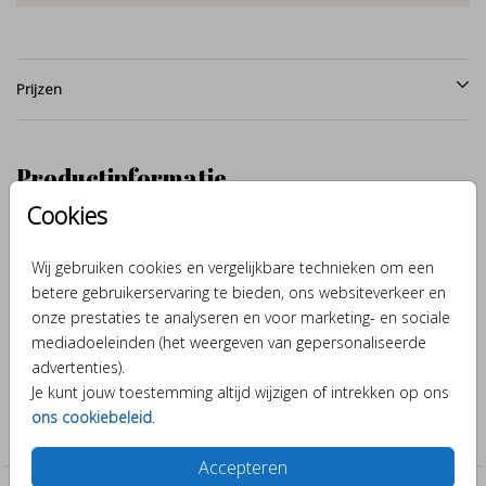
Prijzen
Productinformatie
Cookies
Omschrijving
Behangcirkel met een illustratie van een sterrenbeeld naar keuze.
Wij gebruiken cookies en vergelijkbare technieken om een
Verander het sterrenbeeld in de bibliotheek. Deze behangcirkel
betere gebruikerservaring te bieden, ons websiteverkeer en
heeft een doorsnede van 80cm en is helemaal naar eigen wens
onze prestaties te analyseren en voor marketing- en sociale
aan te passen
mediadoeleinden (het weergeven van gepersonaliseerde
advertenties).
Je kunt jouw toestemming altijd wijzigen of intrekken op ons
Collectie
ons cookiebeleid
.
Behangcirkels
Accepteren