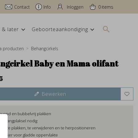
Contact
Info
Inloggen
0
 & later
Geboorteaankondiging
a producten
Behangcirkels
ngcirkel Baby en Mama olifant
5
Bewerken
levend en bubbelvrij plakken
behangplaksel nodig
lijk te plakken, te verwijderen en te herpositioneren
elsticker voor gladde oppervlakte