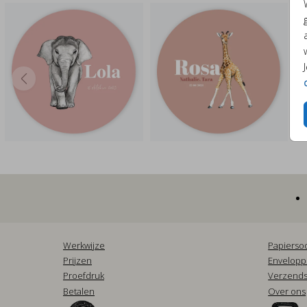
Werkwijze
Papierso
Prijzen
Envelop
Proefdruk
Verzends
Betalen
Over ons