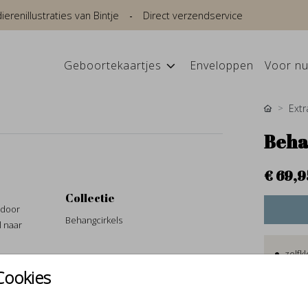
renillustraties van Bintje
Direct verzendservice
Geboortekaartjes
Enveloppen
Voor nu
Extr
Beha
€ 69,9
Collectie
 door
Behangcirkels
l naar
zelfk
geen 
Cookies
makke
texti