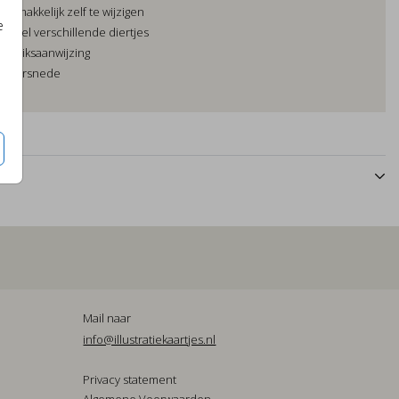
rp makkelijk zelf te wijzigen
e
it veel verschillende diertjes
gebruiksaanwijzing
 doorsnede
n
Mail naar
info@illustratiekaartjes.nl
Privacy statement