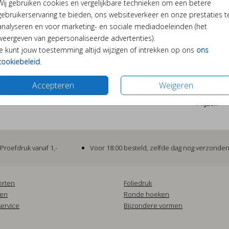
Wij gebruiken cookies en vergelijkbare technieken om een betere
ontwe
gebruikerservaring te bieden, ons websiteverkeer en onze prestaties t
kies u
analyseren en voor marketing- en sociale mediadoeleinden (het
incl 
weergeven van gepersonaliseerde advertenties).
80cm
Je kunt jouw toestemming altijd wijzigen of intrekken op ons
ons
cookiebeleid
.
Accepteren
Weigeren
Prijzen
Proefdruk vanaf 1,-
Voor 18:00 besteld, zelfde dag nog verzonde
orten
Foliedruk
pen
Ronde hoeken
ervice
Bijzondere vormen