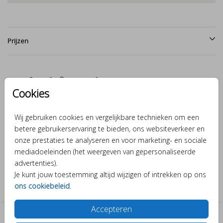
Prijzen
Productinformatie
Cookies
Omschrijving
Wij gebruiken cookies en vergelijkbare technieken om een
Behangcirkel met een illustratie van een sterrenbeeld getekend
betere gebruikerservaring te bieden, ons websiteverkeer en
door BINTJE. Deze behangcirkel heeft een doorsnede van 80cm
onze prestaties te analyseren en voor marketing- en sociale
en is helemaal naar eigen wens aan te passen
mediadoeleinden (het weergeven van gepersonaliseerde
advertenties).
Collectie
Je kunt jouw toestemming altijd wijzigen of intrekken op ons
ons cookiebeleid
.
Behangcirkels
Accepteren
Past er leuk bij