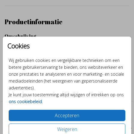
Productinformatie
Omschrijving
Cookies
Hoe leuk is het om de envelop van je geboortekaartje af te sluiten
met je eigen sluitzegel. Je kunt deze sluitsticker helemaal zelf
aanpassen door een ander diertje of kleurtje toe te voegen. Zodat
Wij gebruiken cookies en vergelijkbare technieken om een
hij helemaal aansluit bij de stijl van je geboortekaartje.
betere gebruikerservaring te bieden, ons websiteverkeer en
onze prestaties te analyseren en voor marketing- en sociale
mediadoeleinden (het weergeven van gepersonaliseerde
Collectie
advertenties).
Sluitzegels
Je kunt jouw toestemming altijd wijzigen of intrekken op ons
ons cookiebeleid
.
Past er leuk bij
Accepteren
Weigeren