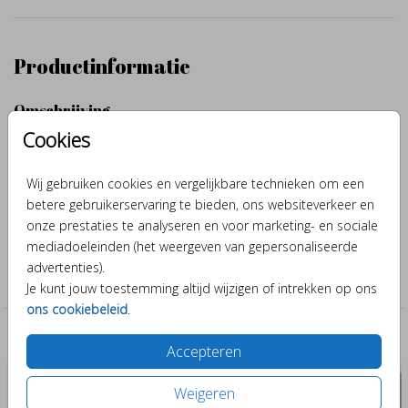
Productinformatie
Omschrijving
Cookies
Hoe leuk is het om de envelop van je geboortekaartje af te sluiten
met je eigen sluitzegel. Je kunt deze sluitsticker helemaal zelf
aanpassen door een ander diertje of kleurtje toe te voegen. Zodat
Wij gebruiken cookies en vergelijkbare technieken om een
hij helemaal aansluit bij de stijl van je geboortekaartje.
betere gebruikerservaring te bieden, ons websiteverkeer en
onze prestaties te analyseren en voor marketing- en sociale
mediadoeleinden (het weergeven van gepersonaliseerde
Collectie
advertenties).
Sluitzegels
Je kunt jouw toestemming altijd wijzigen of intrekken op ons
ons cookiebeleid
.
Past er leuk bij
Accepteren
Weigeren