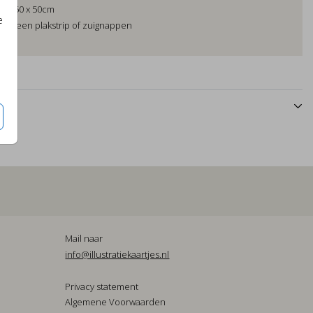
at: 50 x 50cm
e
voor een plakstrip of zuignappen
n
Mail naar
info@illustratiekaartjes.nl
Privacy statement
Algemene Voorwaarden