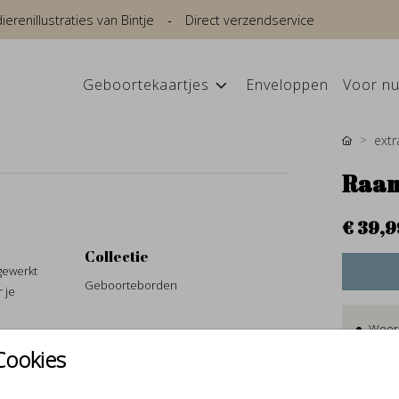
renillustraties van Bintje
Direct verzendservice
Geboortekaartjes
Enveloppen
Voor nu
extr
Raam
€ 39,9
Collectie
gewerkt
Geboorteborden
 je
Weer
Perso
Cookies
Jouw 
Incl b