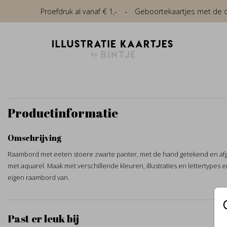
Proefdruk al vanaf € 1,-
Geboortekaartjes met de die
Productinformatie
Omschrijving
Raambord met eeten stoere zwarte panter, met de hand getekend en af
met aquarel. Maak met verschillende kleuren, illustraties en lettertypes er
eigen raambord van.
Past er leuk bij