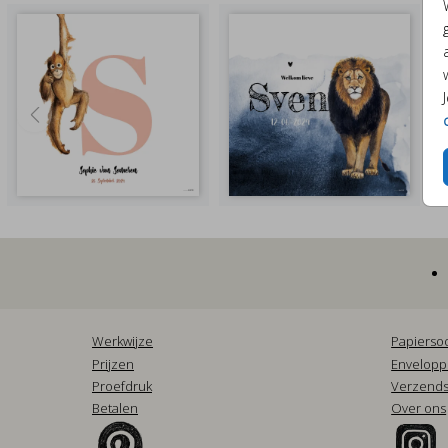
Werkwijze
Papierso
Prijzen
Envelop
Proefdruk
Verzends
Betalen
Over ons