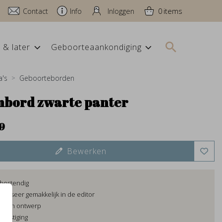
Contact
Info
Inloggen
0
 & later
Geboorteaankondiging
a's
Geboorteborden
bord zwarte panter
9
Bewerken
bestendig
naliseer gemakkelijk in de editor
eigen ontwerp
evestiging