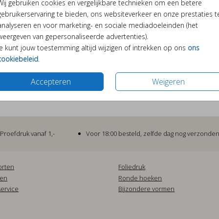
Wij gebruiken cookies en vergelijkbare technieken om een betere
Forma
gebruikerservaring te bieden, ons websiteverkeer en onze prestaties t
Kies 
analyseren en voor marketing- en sociale mediadoeleinden (het
weergeven van gepersonaliseerde advertenties).
Je kunt jouw toestemming altijd wijzigen of intrekken op ons
ons
cookiebeleid
.
Prijzen
Accepteren
Weigeren
Proefdruk vanaf 1,-
Voor 18:00 besteld, zelfde dag nog verzonde
orten
Foliedruk
pen
Ronde hoeken
ervice
Bijzondere vormen